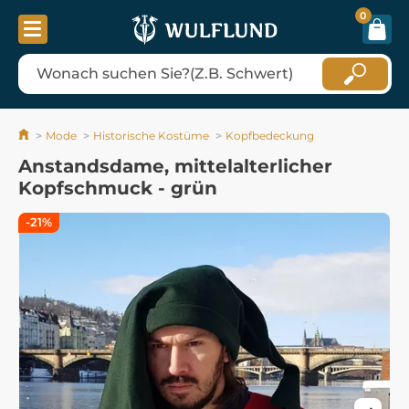
0
Mode
Historische Kostüme
Kopfbedeckung
Anstandsdame, mittelalterlicher
Kopfschmuck - grün
-21%