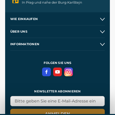
In Prag und nahe der Burg Karlštejn
WIE EINKAUFEN
Versand und Zahlung
ÜBER UNS
Großhandel
Unsere Geschichte
INFORMATIONEN
Kontakt
Unsere Werkstätten
Allgemeine Geschäftsbedingungen
Referenzen
und
Kingdom Come: Deliverance
Datenschutzerklärung
FOLGEN SIE UNS
NEWSLETTER ABONNIEREN
ANMELDEN