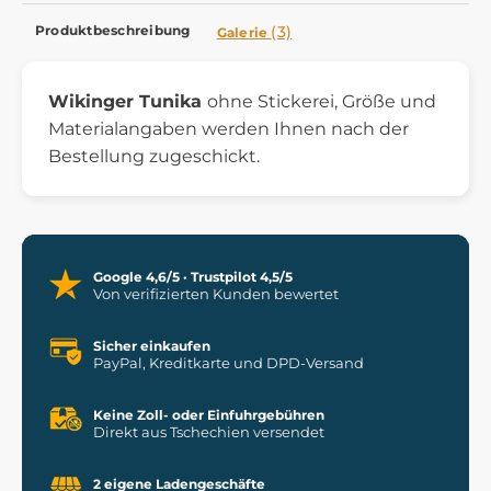
Produktbeschreibung
(3)
Galerie
Wikinger Tunika
ohne Stickerei, Größe und
Materialangaben werden Ihnen nach der
Bestellung zugeschickt.
Google 4,6/5 · Trustpilot 4,5/5
Von verifizierten Kunden bewertet
Sicher einkaufen
PayPal, Kreditkarte und DPD-Versand
Keine Zoll- oder Einfuhrgebühren
Direkt aus Tschechien versendet
2 eigene Ladengeschäfte