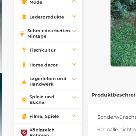
Mode
Lederprodukte
Schmiedearbeiten,
Mintage
Tischkultur
Home decor
Lagerleben und
Handwerk
Produktbeschre
Spiele und
Bücher
Filme, Spiele
Sonderwünsche
Schnalle nicht 
Königreich
Böhmen