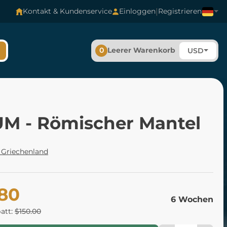
|
Kontakt & Kundenservice
Einloggen
Registrieren
0
Leerer Warenkorb
USD
M - Römischer Mantel
 Griechenland
.80
6 Wochen
batt:
$150.00