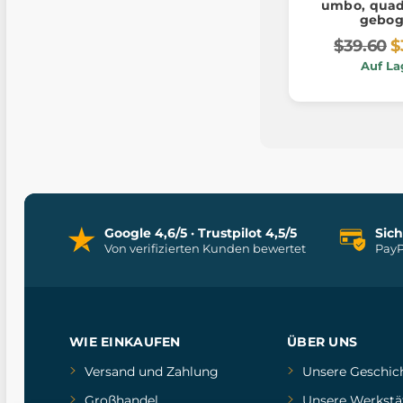
umbo, quadr
gebo
$39.60
$
Auf La
Google 4,6/5 · Trustpilot 4,5/5
Sic
Von verifizierten Kunden bewertet
PayP
WIE EINKAUFEN
ÜBER UNS
Versand und Zahlung
Unsere Geschic
Großhandel
Unsere Werkstä