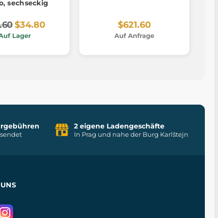
, sechseckig
.60
$34.80
$621.60
Auf Lager
Auf Anfrage
uhrgebühren
2 eigene Ladengeschäfte
rsendet
In Prag und nahe der Burg Karlštejn
 UNS