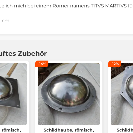
e ich mich bei einem Römer namens TITVS MARTIVS für 
0 cm
uftes Zubehör
-14%
-12%
 römisch,
Schildhaube, römisch,
Schild