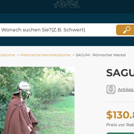
 Kostüme
Historische Herrenkostüme
SAGUM - Römischer Mantel
SAGU
Antikes
$130
Preis vor Ra