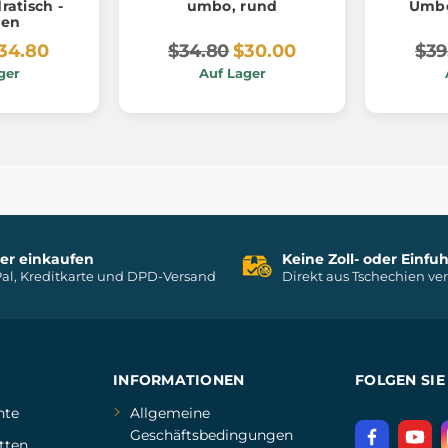
atisch -
umbo, rund
Umbo
gen
34.80
$34.80
$30.00
$39
ger
Auf Lager
her einkaufen
Keine Zoll- oder Einf
al, Kreditkarte und DPD-Versand
Direkt aus Tschechien ve
INFORMATIONEN
FOLGEN SIE
hte
Allgemeine
Geschäftsbedingungen
tten