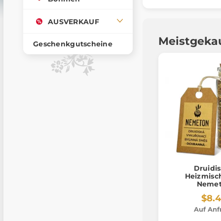
AUSVERKAUF
Meistgeka
Geschenkgutscheine
Druidi
Heizmisc
Neme
$8.
Auf Anf