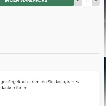
-
+
IN DEN WARENKORB
iges Segeltuch ... denken Sie daran, dass wir
r danken Ihnen.