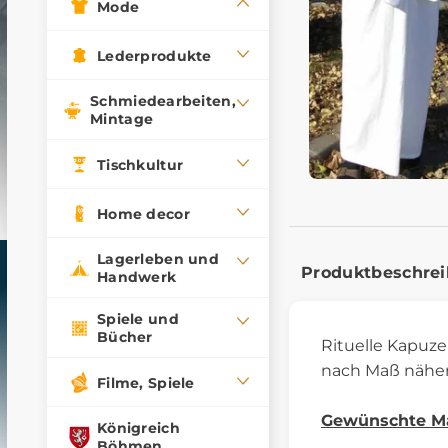
Mode
Lederprodukte
Schmiedearbeiten,
Mintage
Tischkultur
Home decor
Lagerleben und
Produktbeschre
Handwerk
Spiele und
Bücher
Rituelle Kapuze 
nach Maß nähen,
Filme, Spiele
Gewünschte M
Königreich
Böhmen