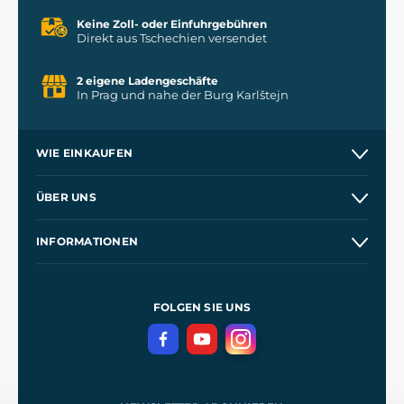
Keine Zoll- oder Einfuhrgebühren
Direkt aus Tschechien versendet
2 eigene Ladengeschäfte
In Prag und nahe der Burg Karlštejn
WIE EINKAUFEN
Versand und Zahlung
ÜBER UNS
Großhandel
Unsere Geschichte
INFORMATIONEN
Kontakt
Unsere Werkstätten
Allgemeine Geschäftsbedingungen
Referenzen
und
Kingdom Come: Deliverance
Datenschutzerklärung
FOLGEN SIE UNS