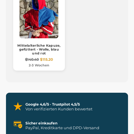
Mittelalterliche Kapuze,
gefüttert - Wolle, blau
und rot
$140.40
$115.20
2-3 Wochen
Google 4,6/5 · Trustpilot 4,5/5
Von verifizierten Kunden bewertet
Sicher einkaufen
PayPal, Kreditkarte und DPD-Versand