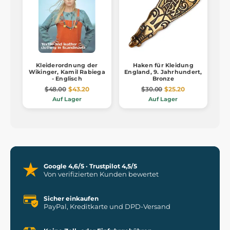
Kleiderordnung der
Haken für Kleidung
Wikinger, Kamil Rabiega
England, 9. Jahrhundert,
- Englisch
Bronze
$48.00
$43.20
$30.00
$25.20
Auf Lager
Auf Lager
Google 4,6/5 · Trustpilot 4,5/5
Von verifizierten Kunden bewertet
Sicher einkaufen
PayPal, Kreditkarte und DPD-Versand