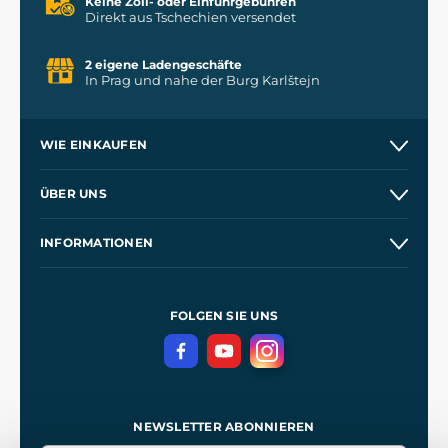
Keine Zoll- oder Einfuhrgebühren
Direkt aus Tschechien versendet
2 eigene Ladengeschäfte
In Prag und nahe der Burg Karlštejn
WIE EINKAUFEN
Versand und Zahlung
ÜBER UNS
Großhandel
Unsere Geschichte
INFORMATIONEN
Kontakt
Unsere Werkstätten
Allgemeine Geschäftsbedingungen
Referenzen
und
Kingdom Come: Deliverance
Datenschutzerklärung
FOLGEN SIE UNS
NEWSLETTER ABONNIEREN