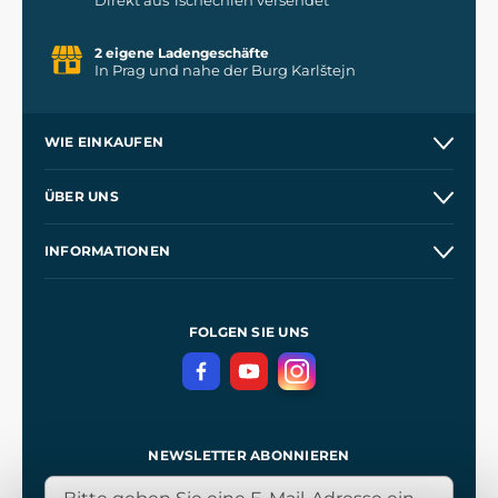
Direkt aus Tschechien versendet
2 eigene Ladengeschäfte
In Prag und nahe der Burg Karlštejn
WIE EINKAUFEN
Versand und Zahlung
ÜBER UNS
Großhandel
Unsere Geschichte
INFORMATIONEN
Kontakt
Unsere Werkstätten
Allgemeine Geschäftsbedingungen
Referenzen
und
Kingdom Come: Deliverance
Datenschutzerklärung
FOLGEN SIE UNS
NEWSLETTER ABONNIEREN