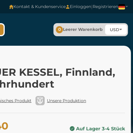
|
Kontakt & Kundenservice
Einloggen
Registrieren
0
Leerer Warenkorb
USD
ER KESSEL, Finnland,
ahrhundert
isches Produkt
Unsere Produktion
40
Auf Lager 3-4 Stück