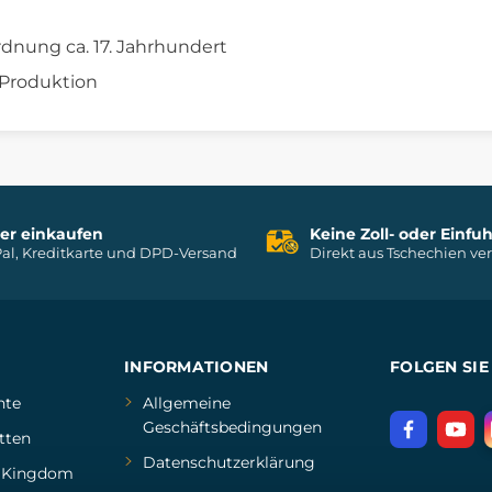
rdnung ca. 17. Jahrhundert
 Produktion
her einkaufen
Keine Zoll- oder Einf
al, Kreditkarte und DPD-Versand
Direkt aus Tschechien ve
INFORMATIONEN
FOLGEN SIE
hte
Allgemeine
Geschäftsbedingungen
tten
Datenschutzerklärung
d
Kingdom