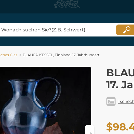
sches Glas
BLAUER KESSEL, Finnland, 17. Jahrhundert
BLAU
17. J
Tschech
$98.