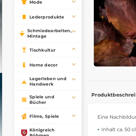
Mode
Lederprodukte
Schmiedearbeiten,
Mintage
Tischkultur
Home decor
Lagerleben und
Handwerk
Produktbeschre
Spiele und
Bücher
Filme, Spiele
Eine Nachbildun
Inhalt ca. 50 cl
Königreich
Böhmen