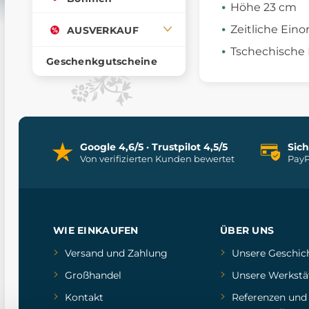
Höhe 23 cm
Zeitliche Eino
AUSVERKAUF
Tschechische
Geschenkgutscheine
Google 4,6/5 · Trustpilot 4,5/5
Sic
Von verifizierten Kunden bewertet
PayP
WIE EINKAUFEN
ÜBER UNS
Versand und Zahlung
Unsere Geschic
Großhandel
Unsere Werkstä
Kontakt
Referenzen
un