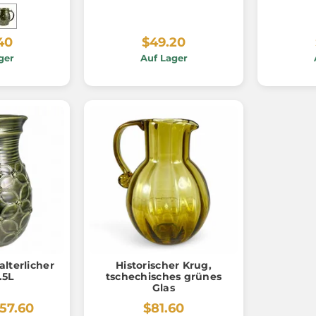
40
$49.20
ger
Auf Lager
alterlicher
Historischer Krug,
.5L
tschechisches grünes
Glas
57.60
$81.60