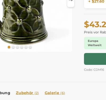
+ $27.60
$43.
Preis vor Ra
Europa
Weltweit
Code: CDM16
ibung
Zubehör
Galerie
(2)
(6)