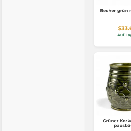
Becher grün m
$33.
Auf La
Grüner Kork
pausbä