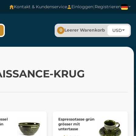
|
Kontakt & Kundenservice
Einloggen
Registrieren
0
Leerer Warenkorb
USD
ISSANCE-KRUG
ssel
Espressotasse grün
ün
grösser mit
untertasse