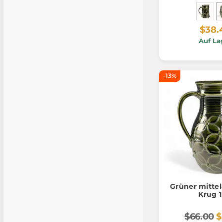
$38.
Auf La
-13%
Grüner mittel
Krug 1
$66.00
$