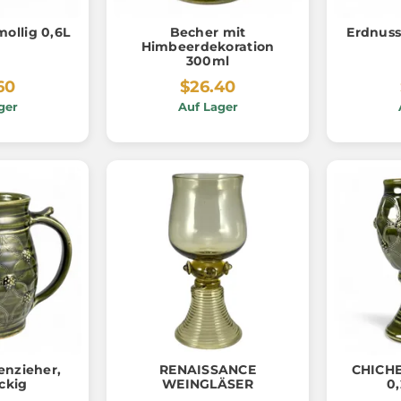
ollig 0,6L
Becher mit
Erdnuss
Himbeerdekoration
300ml
60
$26.40
ger
Auf Lager
enzieher,
RENAISSANCE
CHICHE
ckig
WEINGLÄSER
0,