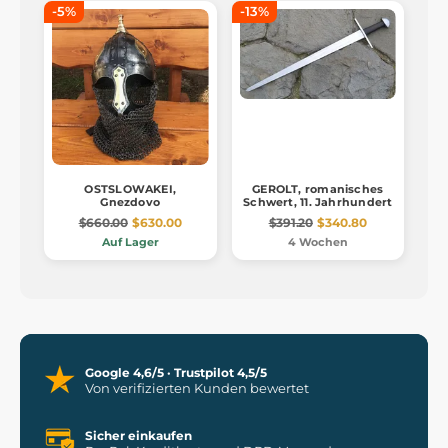
-5%
-13%
OSTSLOWAKEI,
GEROLT, romanisches
Gnezdovo
Schwert, 11. Jahrhundert
$660.00
$630.00
$391.20
$340.80
Auf Lager
4 Wochen
Google 4,6/5 · Trustpilot 4,5/5
Von verifizierten Kunden bewertet
Sicher einkaufen