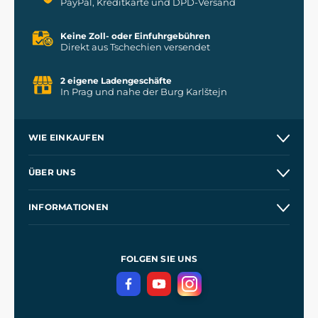
PayPal, Kreditkarte und DPD-Versand
Keine Zoll- oder Einfuhrgebühren
Direkt aus Tschechien versendet
2 eigene Ladengeschäfte
In Prag und nahe der Burg Karlštejn
WIE EINKAUFEN
Versand und Zahlung
ÜBER UNS
Großhandel
Unsere Geschichte
INFORMATIONEN
Kontakt
Unsere Werkstätten
Allgemeine Geschäftsbedingungen
Referenzen
und
Kingdom Come: Deliverance
Datenschutzerklärung
FOLGEN SIE UNS