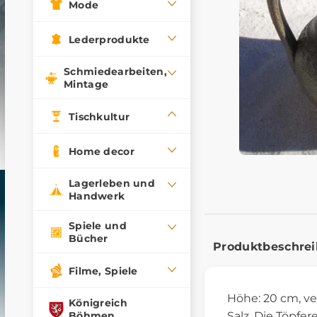
Mode
Lederprodukte
Schmiedearbeiten,
Mintage
Tischkultur
Home decor
Lagerleben und
Handwerk
Spiele und
Bücher
Produktbeschre
Filme, Spiele
Höhe: 20 cm, ve
Königreich
Böhmen
Salz. Die Töpferei