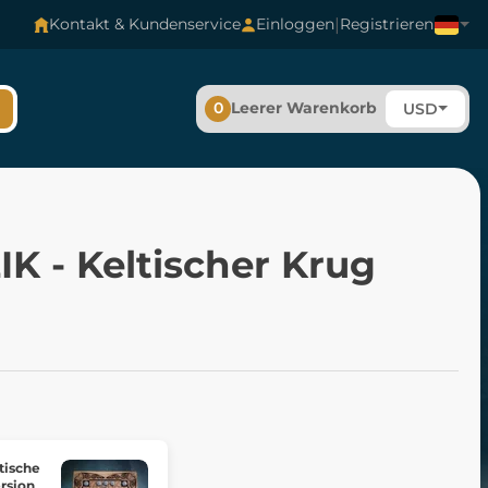
|
Kontakt & Kundenservice
Einloggen
Registrieren
0
Leerer Warenkorb
USD
K - Keltischer Krug
tische
ersion