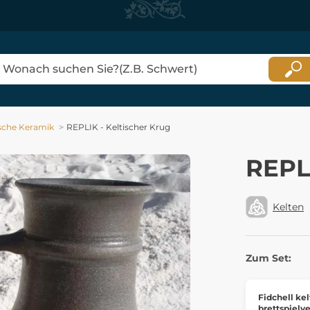
ische Keramik
REPLIK - Keltischer Krug
REPLI
Kelten
Zum Set:
Fidchell kel
brettspielv