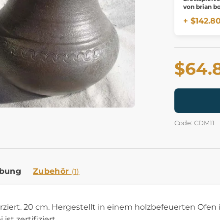
von brian b
eichenbrett
+ $142.8
$64.
Code: CDM11
ibung
Zubehör
(1)
rziert. 20 cm. Hergestellt in einem holzbefeuerten Ofen
 ist zertifiziert.