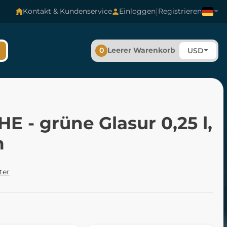
|
Kontakt & Kundenservice
Einloggen
Registrieren
0
Leerer Warenkorb
USD
E - grüne Glasur 0,25 l,
m
ter