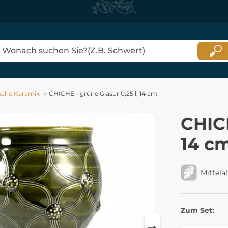
ische Keramik
CHICHE - grüne Glasur 0,25 l, 14 cm
CHICH
14 c
Mittelal
Zum Set: