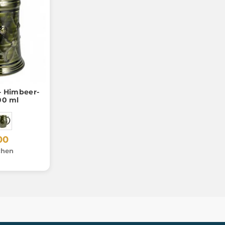
- Himbeer-
00 ml
00
chen