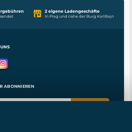
uhrgebühren
2 eigene Ladengeschäfte
rsendet
In Prag und nahe der Burg Karlštejn
 UNS
R ABONNIEREN
ANMELDEN