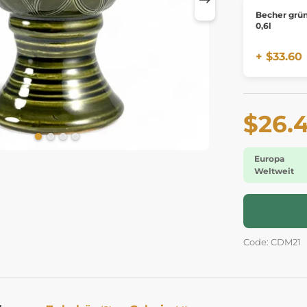
Becher grün
0,6l
+ $33.60
$26.
Europa
Weltweit
Code: CDM21