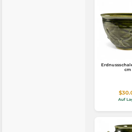
Erdnussschale
cm
$30.
Auf La