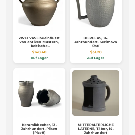
ZWEI VASE beeinflusst
BIERGLAS, 14.
von antiken Mustern,
Jahrhundert, Sezimovo
keltische
Ústí
Graphitkeramik
$140.40
$31.20
Auf Lager
Auf Lager
Keramikbecher, 13.
MITTERALTERLICHE
Jahrhundert, Pilsen
LATERNE, Tábor, 14.
(Plzeň)
Jahrhundert