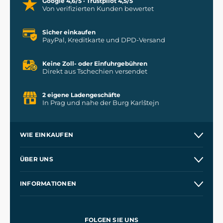
Google 4,6/5 · Trustpilot 4,5/5
Von verifizierten Kunden bewertet
Sicher einkaufen
PayPal, Kreditkarte und DPD-Versand
Keine Zoll- oder Einfuhrgebühren
Direkt aus Tschechien versendet
2 eigene Ladengeschäfte
In Prag und nahe der Burg Karlštejn
WIE EINKAUFEN
Versand und Zahlung
ÜBER UNS
Großhandel
Unsere Geschichte
INFORMATIONEN
Kontakt
Unsere Werkstätten
Allgemeine Geschäftsbedingungen
Referenzen
und
Kingdom Come: Deliverance
Datenschutzerklärung
FOLGEN SIE UNS