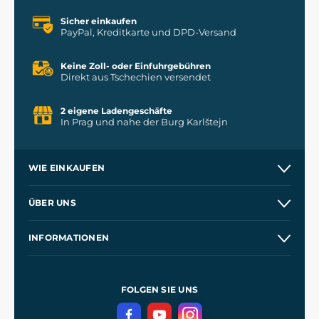
Sicher einkaufen
PayPal, Kreditkarte und DPD-Versand
Keine Zoll- oder Einfuhrgebühren
Direkt aus Tschechien versendet
2 eigene Ladengeschäfte
In Prag und nahe der Burg Karlštejn
WIE EINKAUFEN
Versand und Zahlung
ÜBER UNS
Großhandel
Unsere Geschichte
INFORMATIONEN
Kontakt
Unsere Werkstätten
Allgemeine Geschäftsbedingungen
Referenzen
und
Kingdom Come: Deliverance
Datenschutzerklärung
FOLGEN SIE UNS