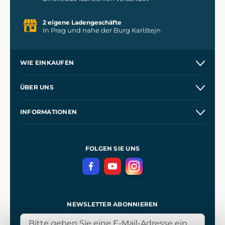
2 eigene Ladengeschäfte
In Prag und nahe der Burg Karlštejn
WIE EINKAUFEN
Versand und Zahlung
ÜBER UNS
Großhandel
Unsere Geschichte
INFORMATIONEN
Kontakt
Unsere Werkstätten
Allgemeine Geschäftsbedingungen
Referenzen
und
Kingdom Come: Deliverance
Datenschutzerklärung
FOLGEN SIE UNS
NEWSLETTER ABONNIEREN