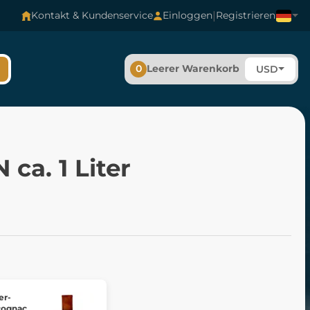
|
Kontakt & Kundenservice
Einloggen
Registrieren
0
Leerer Warenkorb
USD
ca. 1 Liter
er-
cognac