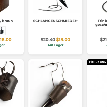
, braun
SCHLANGENSCHMIEDEHORNSTÄNDER
Trin
gesch
18.00
$20.40
$18.00
$21
ger
Auf Lager
Pickup only