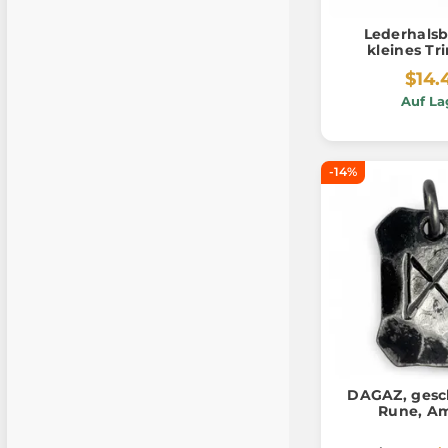
Lederhalsb
kleines Tr
$14.
Auf La
-14%
DAGAZ, gesc
Rune, Am