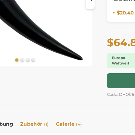
+ $20.40
$64.
Europa
Weltweit
Code: DHO06
ibung
Zubehör
Galerie
(1)
(4)