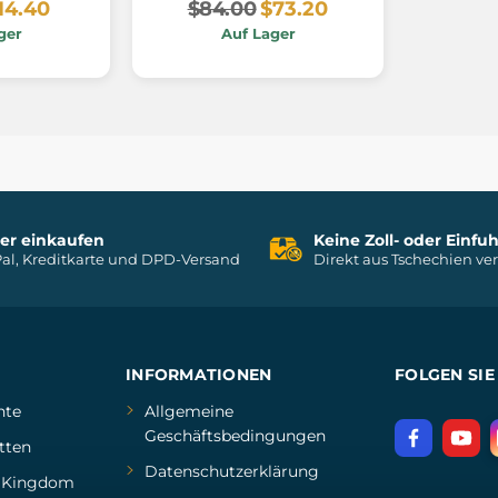
14.40
$84.00
$73.20
ger
Auf Lager
her einkaufen
Keine Zoll- oder Einf
al, Kreditkarte und DPD-Versand
Direkt aus Tschechien ve
INFORMATIONEN
FOLGEN SIE
hte
Allgemeine
Geschäftsbedingungen
tten
Datenschutzerklärung
d
Kingdom