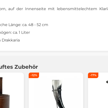
orn, auf der Innenseite mit lebensmittelechtem Klar
che Länge: ca. 48 - 52 cm
gen: ca. 1 Liter
n Drakkaria
uftes Zubehör
-12%
-17%