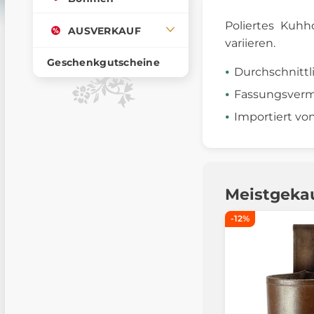
Poliertes Kuhh
AUSVERKAUF
variieren.
Geschenkgutscheine
Durchschnittli
Fassungsvermö
Importiert vo
Meistgeka
-12%