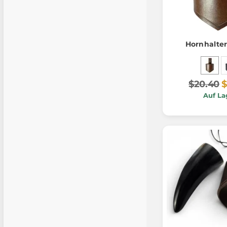
Hornhalter
$20.40
$
Auf La