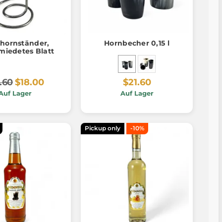
khornständer,
Hornbecher 0,15 l
miedetes Blatt
.60
$18.00
$21.60
Auf Lager
Auf Lager
Pickup only
-10%