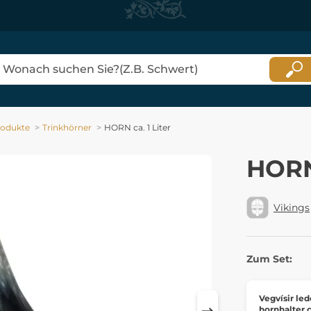
odukte
Trinkhörner
HORN ca. 1 Liter
HORN 
Vikings
Zum Set:
Vegvísir led
hornhalter 