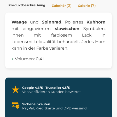
Produktbeschreibung
(2)
(7)
Zubehör
Galerie
Waage
und
Spinnrad
. Poliertes
Kuhhorn
mit eingravierten
slawischen
Symbolen,
innen mit farblosem Lack in
Lebensmittelqualität behandelt. Jedes Horn
kann in der Farbe variieren.
Volumen: 0,4 l
Google 4,6/5 · Trustpilot 4,5/5
Von verifizierten Kunden bewertet
Sicher einkaufen
PayPal, Kreditkarte und DPD-Versand