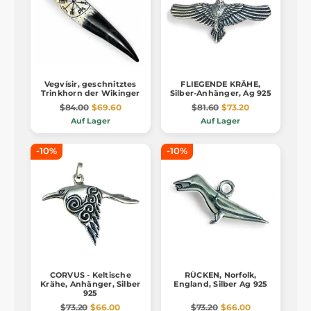
Vegvísir, geschnitztes
FLIEGENDE KRÄHE,
Trinkhorn der Wikinger
Silber-Anhänger, Ag 925
$84.00
$69.60
$81.60
$73.20
Auf Lager
Auf Lager
-10%
-10%
CORVUS - Keltische
RÜCKEN, Norfolk,
Krähe, Anhänger, Silber
England, Silber Ag 925
925
$73.20
$66.00
$73.20
$66.00