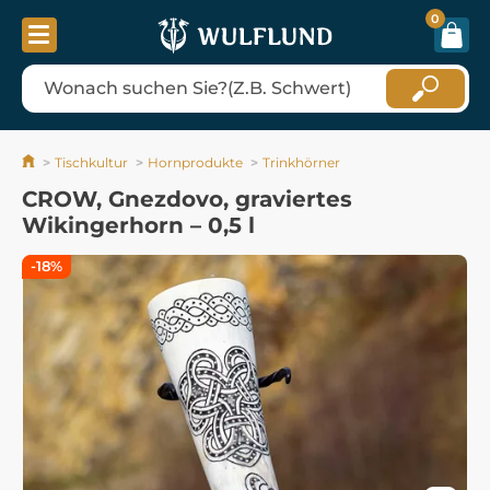
0
Tischkultur
Hornprodukte
Trinkhörner
CROW, Gnezdovo, graviertes
Wikingerhorn – 0,5 l
-18%