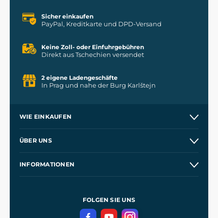
Sicher einkaufen
PayPal, Kreditkarte und DPD-Versand
Keine Zoll- oder Einfuhrgebühren
Direkt aus Tschechien versendet
2 eigene Ladengeschäfte
In Prag und nahe der Burg Karlštejn
WIE EINKAUFEN
Versand und Zahlung
ÜBER UNS
Großhandel
Unsere Geschichte
INFORMATIONEN
Kontakt
Unsere Werkstätten
Allgemeine Geschäftsbedingungen
Referenzen
und
Kingdom Come: Deliverance
Datenschutzerklärung
FOLGEN SIE UNS