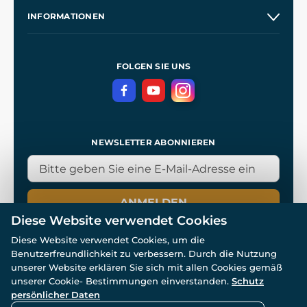
Unsere Geschichte
INFORMATIONEN
Kontakt
Unsere Werkstätten
Allgemeine Geschäftsbedingungen
Referenzen
und
Kingdom Come: Deliverance
Datenschutzerklärung
FOLGEN SIE UNS
NEWSLETTER ABONNIEREN
ANMELDEN
Diese Website verwendet Cookies
Diese Website verwendet Cookies, um die
Benutzerfreundlichkeit zu verbessern. Durch die Nutzung
unserer Website erklären Sie sich mit allen Cookies gemäß
unserer Cookie- Bestimmungen einverstanden.
Schutz
© Alle Rechte vorbehalten. www.wulflund.de 2007-2026.
persönlicher Daten
Powered by
Simplia.cz
, protected by reCAPTCHA.