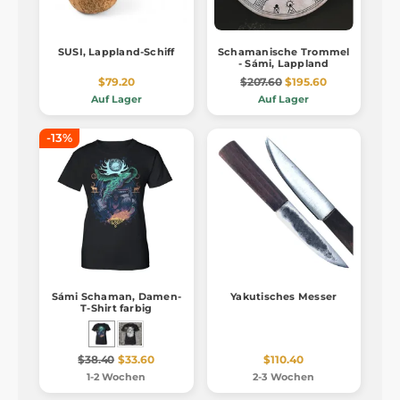
SUSI, Lappland-Schiff
Schamanische Trommel
- Sámi, Lappland
$79.20
$207.60
$195.60
Auf Lager
Auf Lager
-13%
Sámi Schaman, Damen-
Yakutisches Messer
T-Shirt farbig
$38.40
$33.60
$110.40
1-2 Wochen
2-3 Wochen