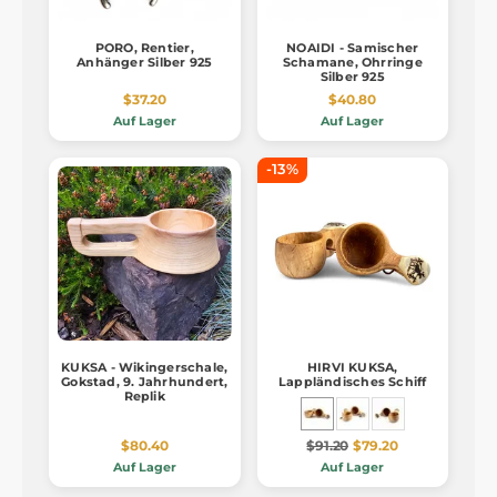
PORO, Rentier,
NOAIDI - Samischer
Anhänger Silber 925
Schamane, Ohrringe
Silber 925
$37.20
$40.80
Auf Lager
Auf Lager
-13%
KUKSA - Wikingerschale,
HIRVI KUKSA,
Gokstad, 9. Jahrhundert,
Lappländisches Schiff
Replik
$80.40
$91.20
$79.20
Auf Lager
Auf Lager