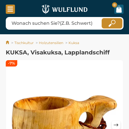
0
Tischkultur
Holzutensilien
Kuksa
KUKSA, Visakuksa, Lapplandschiff
-7%