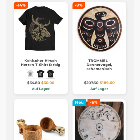
-14%
-9%
Keltischer Hirsch
TROMMEL -
Herren-T-Shirt farbig
Donnervogel,
schamanisch
$34.80
$30.00
$207.60
$189.60
Auf Lager
Auf Lager
Neu
-6%