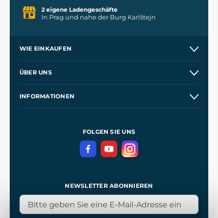
2 eigene Ladengeschäfte
In Prag und nahe der Burg Karlštejn
WIE EINKAUFEN
Versand und Zahlung
ÜBER UNS
Großhandel
Unsere Geschichte
INFORMATIONEN
Kontakt
Unsere Werkstätten
Allgemeine Geschäftsbedingungen
Referenzen
und
Kingdom Come: Deliverance
Datenschutzerklärung
FOLGEN SIE UNS
NEWSLETTER ABONNIEREN