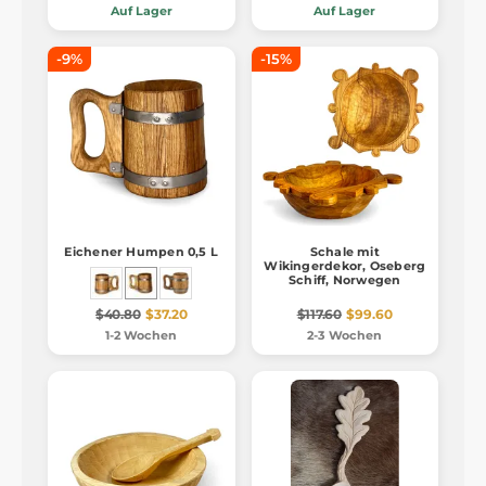
Auf Lager
Auf Lager
-9%
-15%
Eichener Humpen 0,5 L
Schale mit
Wikingerdekor, Oseberg
Schiff, Norwegen
$40.80
$37.20
$117.60
$99.60
1-2 Wochen
2-3 Wochen