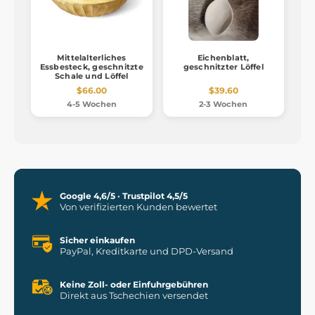
Mittelalterliches
Eichenblatt,
Essbesteck, geschnitzte
geschnitzter Löffel
Schale und Löffel
$66.00
$39.60
4-5 Wochen
2-3 Wochen
Google 4,6/5 · Trustpilot 4,5/5
Von verifizierten Kunden bewertet
Sicher einkaufen
PayPal, Kreditkarte und DPD-Versand
Keine Zoll- oder Einfuhrgebühren
Direkt aus Tschechien versendet