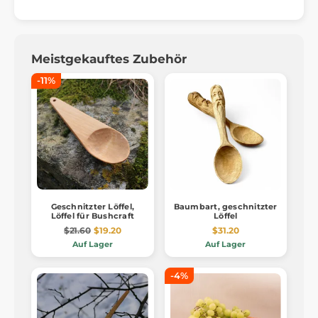
Meistgekauftes Zubehör
-11%
Geschnitzter Löffel,
Baumbart, geschnitzter
Löffel für Bushcraft
Löffel
$21.60
$19.20
$31.20
Auf Lager
Auf Lager
-4%