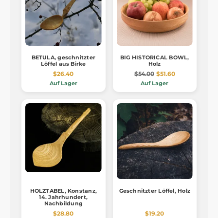
BETULA, geschnitzter
BIG HISTORICAL BOWL,
Löffel aus Birke
Holz
$26.40
$54.00
$51.60
Auf Lager
Auf Lager
HOLZTABEL, Konstanz,
Geschnitzter Löffel, Holz
14. Jahrhundert,
Nachbildung
$28.80
$19.20